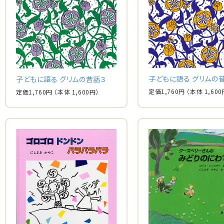
子どもに語る グリムの
子どもに語る グリムの昔話３
定価
1,760
円
（本体
1,600
定価
1,760
円
（本体
1,600
円）