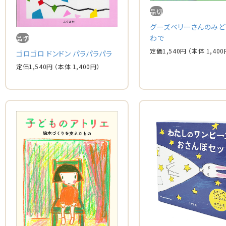
品切
グーズベリーさんのみど
わで
品切
定価
1,540
円
（本体
1,400
ゴロゴロ ドンドン パラパラパラ
定価
1,540
円
（本体
1,400
円）