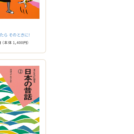
たら そのときに！
円
（本体
1,400
円）