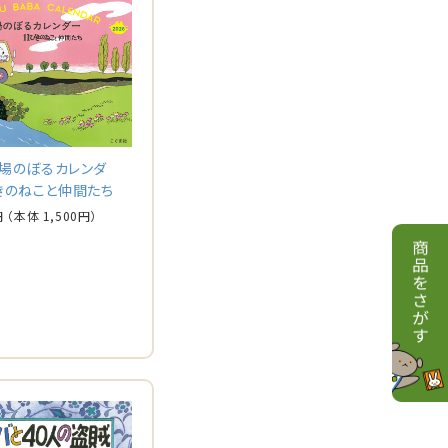
 馬場のぼるカレンダ
きのねこと仲間たち
円
（本体
1,500
円）