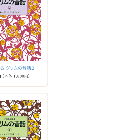
る グリムの昔話２
円
（本体
1,600
円）