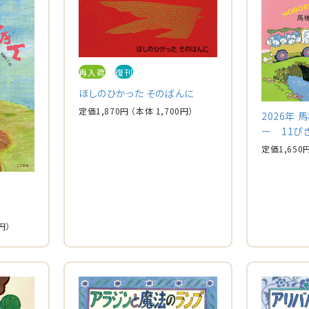
再入荷
復刊
ほしのひかった そのばんに
定価
1,870
円
（本体
1,700
円）
2026年
ー 11ぴ
定価
1,650
円）