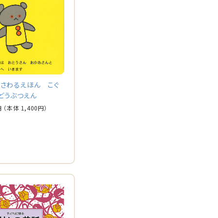
 さわるえほん こぐ
どうぶつえん
円
（本体
1,400
円）