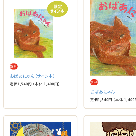
新刊
おばあにゃん（サイン本）
新刊
定価
1,540
円
（本体
1,400
円）
おばあにゃん
定価
1,540
円
（本体
1,400