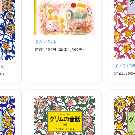
ボタンのくに
定価
1,650
円
（本体
1,500
円）
子どもに語
昔話１
定価
1,760
円）