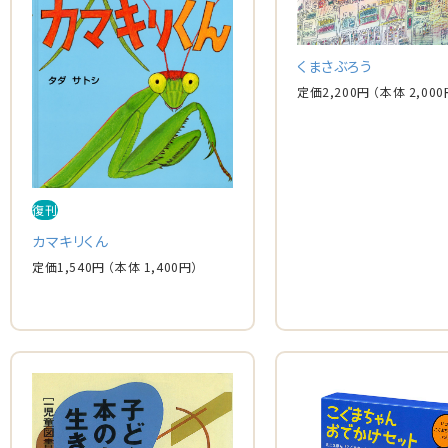
くまさぶろう
定価
2,200
円
（本体
2,000
復刊
カマキリくん
定価
1,540
円
（本体
1,400
円）