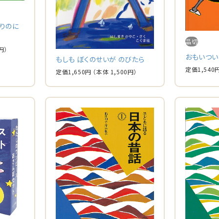
りのに
品切
円）
おもいつい
もしも ぼくのせいが のびたら
定価
1,540
定価
1,650
円
（本体
1,500
円）