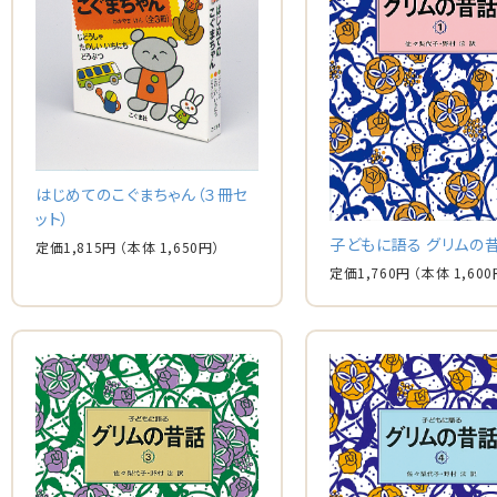
はじめてのこぐまちゃん（３冊セ
ット）
子どもに語る グリムの
定価
1,815
円
（本体
1,650
円）
定価
1,760
円
（本体
1,600