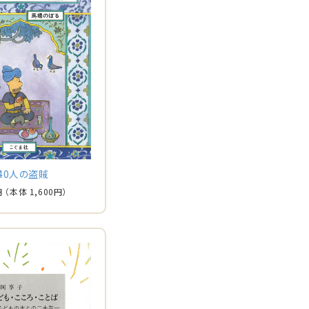
40人の盗賊
円
（本体
1,600
円）