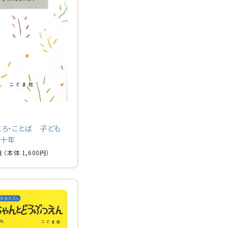
ころ・ことば 子ども
二十年
円
（本体
1,600
円）