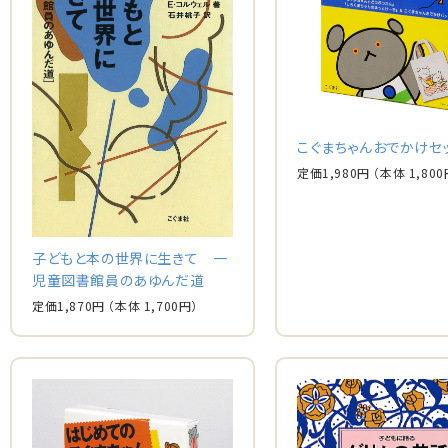
こぐまちゃんおでかけセ
定価
1,980
円
（本体
1,800
子どもと本の世界に生きて 一
児童図書館員のあゆんだ道
定価
1,870
円
（本体
1,700
円）