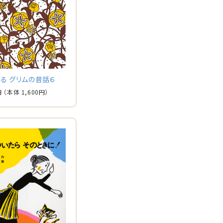
る グリムの昔話６
円
（本体
1,600
円）