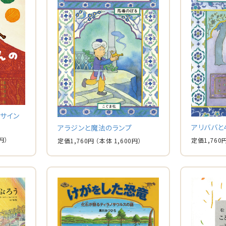
(サイン
アリババと
アラジンと魔法のランプ
円）
定価
1,760
定価
1,760
円
（本体
1,600
円）