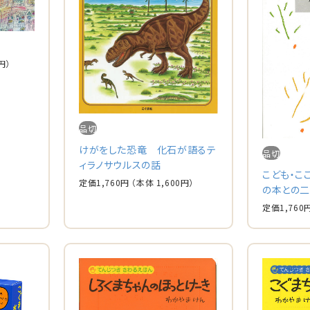
円）
品切
けがをした恐竜 化石が語るテ
品切
ィラノサウルスの話
こども・こ
定価
1,760
円
（本体
1,600
円）
の本との
定価
1,760