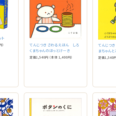
ット
てんじつき さわるえほん しろ
てんじつき
円）
くまちゃんのほっとけーき
まちゃんと
定価
1,540
円
（本体
1,400
円）
定価
1,540