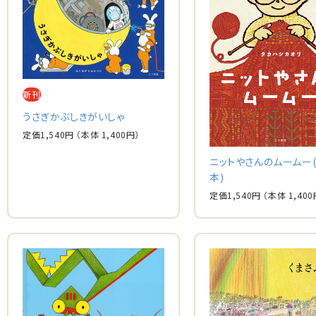
新刊
うさぎかぶしきがいしゃ
定価
1,540
円
（本体
1,400
円）
ニットやさんのムームー
本)
定価
1,540
円
（本体
1,400