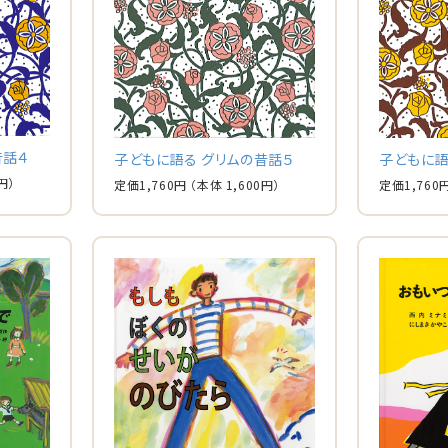
昔話４
子どもに語る グリムの昔話５
子どもに語
円）
定価
1,760
円
（本体
1,600
円）
定価
1,760