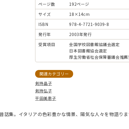
ページ数
192ページ
サイズ
18×14cm
ISBN
978-4-7721-9039-8
発行年
2003年発行
受賞項目
全国学校図書館協議会選定
日本図書館協会選定
厚生労働省社会保障審議会推薦
関連カテゴリー
剣持晶子
剣持弘子
平田美恵子
昔話集。イタリアの色彩豊かな情景、陽気な人々を物語りま