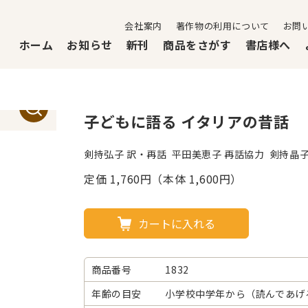
会社案内
著作物の利用について
お問
ホーム
お知らせ
新刊
商品をさがす
書店様へ
子どもに語る イタリアの昔話
剣持弘子 訳・再話 平田美恵子 再話協力 剣持晶子
定価
1,760
円（本体 1,600円）
カートに入れる
商品番号
1832
年齢の目安
小学校中学年から（読んであげる