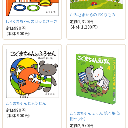
かみさまからのおくりもの
しろくまちゃんのほっとけーき
定価
1,320
円
（本体
1,200
円）
定価
990
円
（本体
900
円）
こぐまちゃんとふうせん
定価
990
円
こぐまちゃんえほん 第４集（３
（本体
900
円）
冊セット）
定価
2,970
円