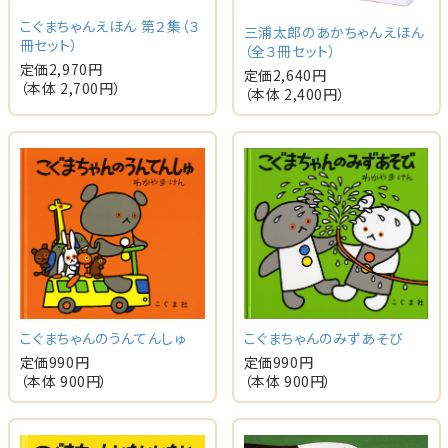
こぐまちゃんえほん 第２集（３
三浦太郎のあかちゃんえほん
冊セット）
（全３冊セット）
定価
2,970
円
定価
2,640
円
（本体
2,700
円）
（本体
2,400
円）
こぐまちゃんのうんてんしゅ
こぐまちゃんのみずあそび
定価
990
円
定価
990
円
（本体
900
円）
（本体
900
円）