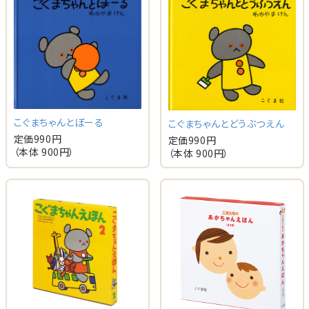
こぐまちゃんとぼーる
こぐまちゃんとどうぶつえん
定価
990
円
定価
990
円
（本体
900
円）
（本体
900
円）