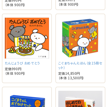
定価
990
円
（本体
900
円）
（本体
900
円）
たんじょうび おめでとう
こぐまちゃんえほん（全15冊セ
ット）
定価
990
円
（本体
900
円）
定価
14,850
円
（本体
13,500
円）