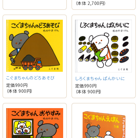
（本体
2,700
円）
こぐまちゃんのどろあそび
しろくまちゃん ぱんかいに
定価
990
円
定価
990
円
（本体
900
円）
（本体
900
円）