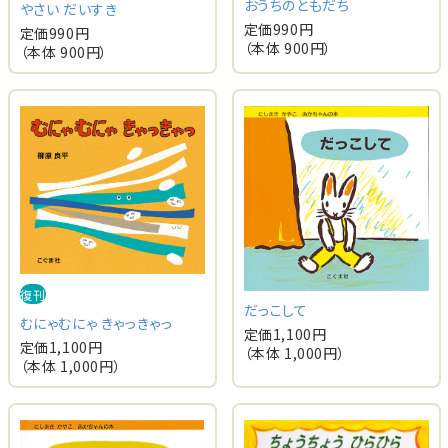
おうちのともだち
やさい だいすき
定価
990
円
定価
990
円
（本体
900
円）
（本体
900
円）
復刊
だっこして
むにゃむにゃ きゃっきゃっ
定価
1,100
円
定価
1,100
円
（本体
1,000
円）
（本体
1,000
円）