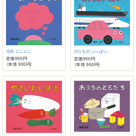
ゆめ にこにこ
のりもの いっぱい
定価
990
円
定価
990
円
（本体
900
円）
（本体
900
円）