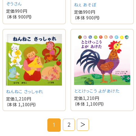
ぞうさん
ねぇ あそぼ
定価
990
円
定価
990
円
（本体
900
円）
（本体
900
円）
ととけっこう よがあけた
ねんねこ さっしゃれ
定価
1,210
円
定価
1,210
円
（本体
1,100
円）
（本体
1,100
円）
2
＞
1