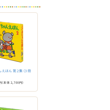
んえほん 第２集（３冊
円
（本体 2,700円）