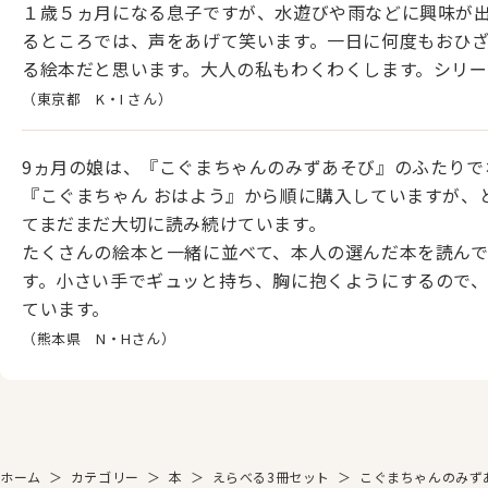
１歳５ヵ月になる息子ですが、水遊びや雨などに興味が
るところでは、声をあげて笑います。一日に何度もおひ
る絵本だと思います。大人の私もわくわくします。シリー
（東京都 K・I さん）
9ヵ月の娘は、『こぐまちゃんのみずあそび』のふたりで
『こぐまちゃん おはよう』から順に購入していますが、
てまだまだ大切に読み続けています。
たくさんの絵本と一緒に並べて、本人の選んだ本を読ん
す。小さい手でギュッと持ち、胸に抱くようにするので
ています。
（熊本県 N・Hさん）
ホーム
＞
カテゴリー
＞
本
＞
えらべる3冊セット
＞
こぐまちゃんのみず