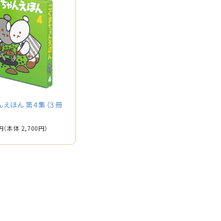
んえほん 第４集（３冊
円
（本体 2,700円）