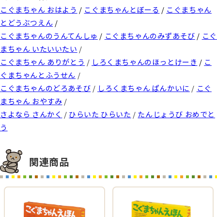
こぐまちゃん おはよう
/
こぐまちゃんとぼーる
/
こぐまちゃん
とどうぶつえん
/
こぐまちゃんのうんてんしゅ
/
こぐまちゃんのみずあそび
/
こぐ
まちゃん いたいいたい
/
こぐまちゃん ありがとう
/
しろくまちゃんのほっとけーき
/
こ
ぐまちゃんとふうせん
/
こぐまちゃんのどろあそび
/
しろくまちゃん ぱんかいに
/
こぐ
まちゃん おやすみ
/
さよなら さんかく
/
ひらいた ひらいた
/
たんじょうび おめでと
う
関連商品