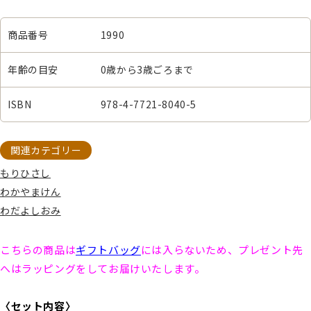
商品番号
1990
年齢の目安
0歳から3歳ごろまで
ISBN
978-4-7721-8040-5
関連カテゴリー
もりひさし
わかやまけん
わだよしおみ
こちらの商品は
ギフトバッグ
には入らないため、プレゼント先
へはラッピングをしてお届けいたします。
〈セット内容〉