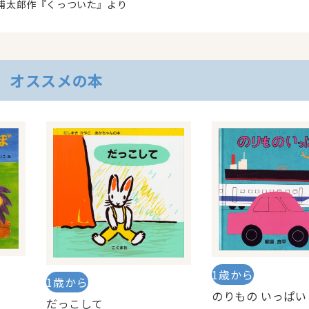
浦太郎作『くっついた』より
オススメの本
1歳から
1歳から
のりもの いっぱい
だっこして