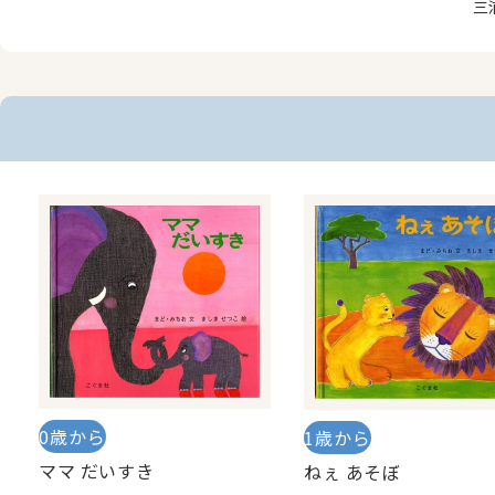
三
0歳から
1歳から
ママ だいすき
ねぇ あそぼ