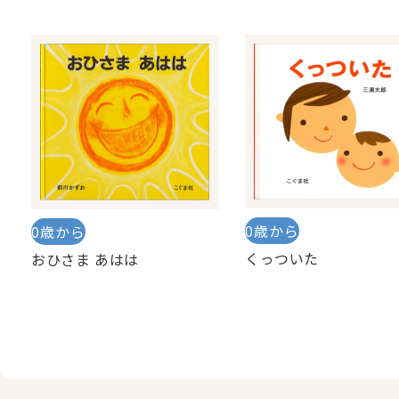
0歳から
0歳から
くっついた
おひさま あはは