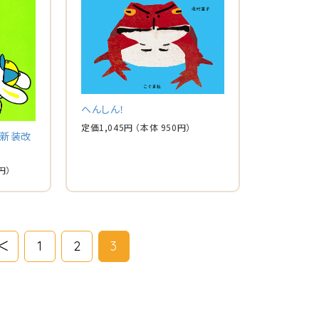
へんしん！
定価
1,045
円
（本体
950
円）
（新装改
円）
＜
1
2
3