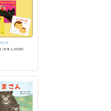
セット
円
（本体
3,400
円）