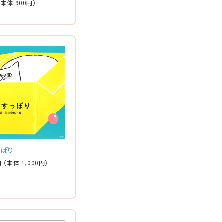
（本体
900
円）
っぽり
円
（本体
1,000
円）