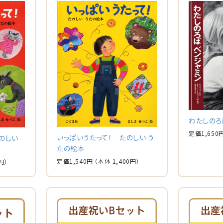
わたしのろ
定価
1,650
いっぱいうたって！ たのしい う
のしい
たの絵本
定価
1,540
円
（本体
1,400
円）
円）