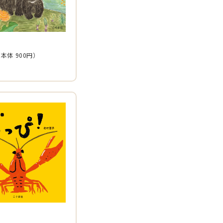
（本体
900
円）