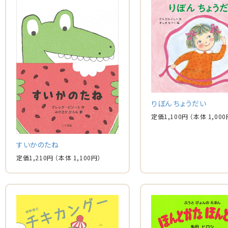
りぼん ちょうだい
定価
1,100
円
（本体
1,000
すいかのたね
定価
1,210
円
（本体
1,100
円）