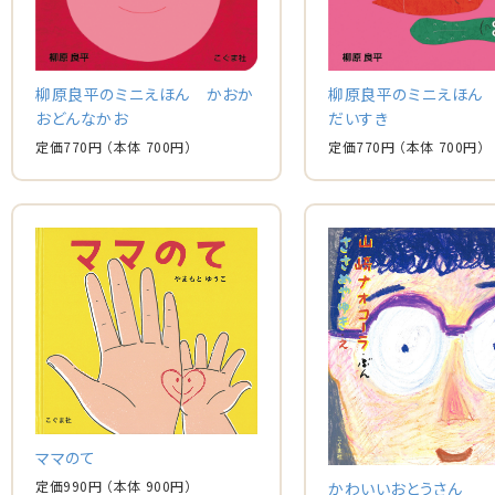
柳原良平のミニえほん かおか
柳原良平のミニえほん
おどんなかお
だいすき
定価
770
円
（本体
700
円）
定価
770
円
（本体
700
円）
ママのて
定価
990
円
（本体
900
円）
かわいいおとうさん