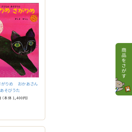
さがりめ おかあさん
あそびうた
円
（本体
1,400
円）