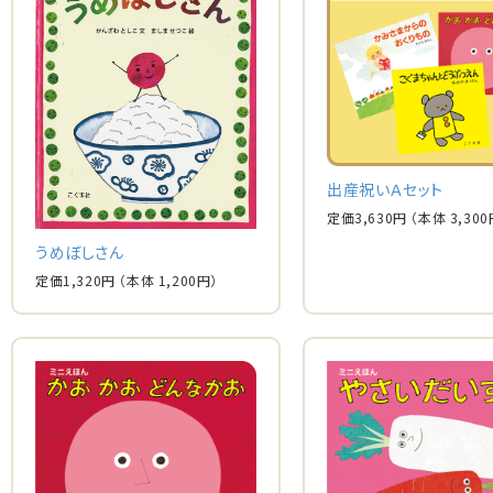
出産祝いＡセット
定価
3,630
円
（本体
3,300
うめぼしさん
定価
1,320
円
（本体
1,200
円）