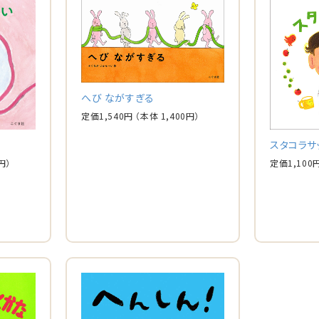
へび ながすぎる
定価
1,540
円
（本体
1,400
円）
スタコラサ
円）
定価
1,100