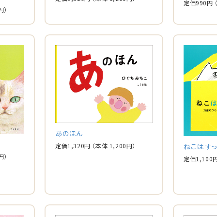
定価
990
円
円）
あのほん
定価
1,320
円
（本体
1,200
円）
ねこは す
円）
定価
1,100