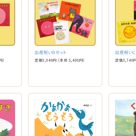
出産祝いＢセット
出産祝いＣ
円）
定価
5,940
円
（本体
5,400
円）
定価
3,740