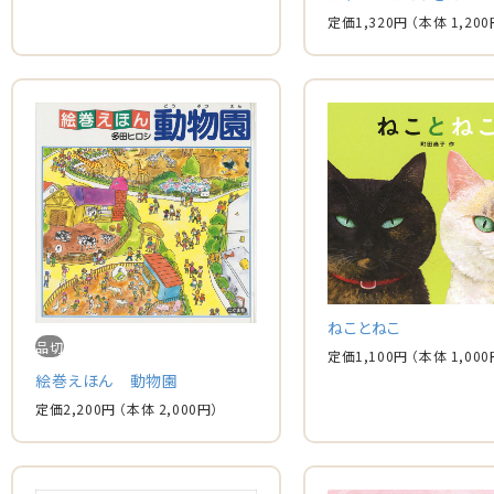
定価
1,320
円
（本体
1,200
ねことねこ
品切
定価
1,100
円
（本体
1,000
絵巻えほん 動物園
定価
2,200
円
（本体
2,000
円）