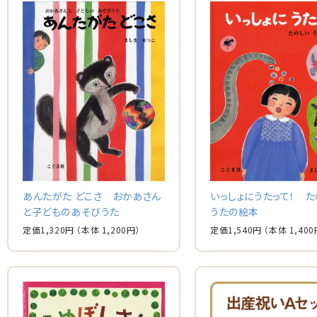
あんたがた どこさ おかあさん
いっしょにうたって！ た
と子どものあそびうた
うたの絵本
定価
1,320
円
（本体
1,200
円）
定価
1,540
円
（本体
1,400