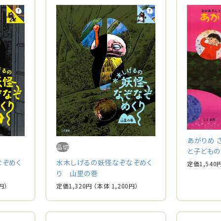
あがりめ 
品切
と子どもの
なぞめく
水木しげるの妖怪なぞなぞめく
定価
1,540
り 山里の巻
円）
定価
1,320
円
（本体
1,200
円）