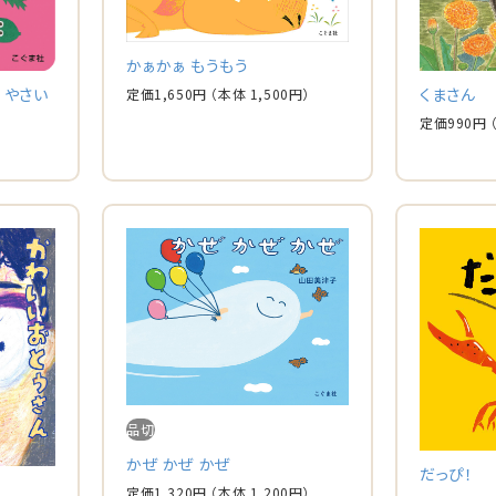
かぁかぁ もうもう
くまさん
 やさい
定価
1,650
円
（本体
1,500
円）
定価
990
円
品切
かぜ かぜ かぜ
だっぴ！
定価
1,320
円
（本体
1,200
円）