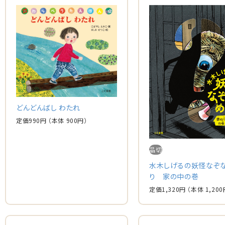
どんどんばし わたれ
定価
990
円
（本体
900
円）
品切
水木しげるの妖怪なぞ
り 家の中の巻
定価
1,320
円
（本体
1,200