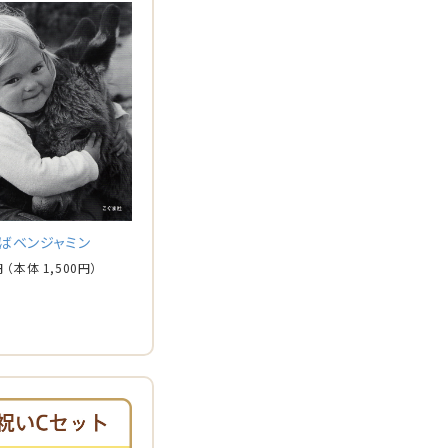
ばベンジャミン
円
（本体
1,500
円）