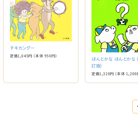
チキカングー
定価
1,045
円
（本体
950
円）
ほんとかな ほんとかな
訂版）
定価
1,320
円
（本体
1,200