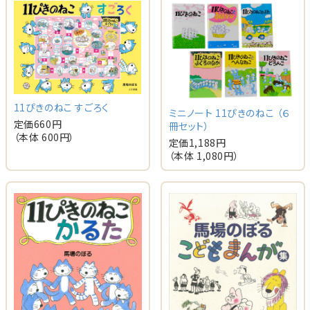
11ぴきのねこ すごろく
ミニノート 11ぴきのねこ （６
定価
660
円
冊セット）
（本体
600
円）
定価
1,188
円
（本体
1,080
円）