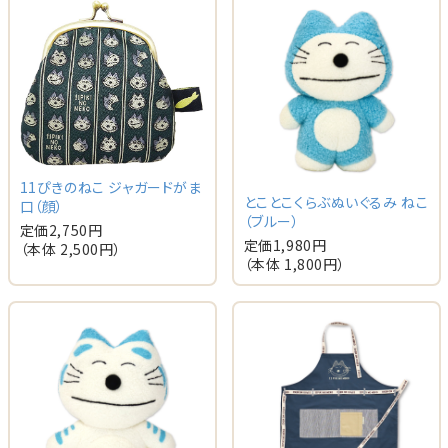
11ぴきのねこ ジャガードがま
とことこくらぶぬいぐるみ ねこ
口（顔）
（ブルー）
定価
2,750
円
定価
1,980
円
（本体
2,500
円）
（本体
1,800
円）