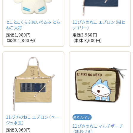
とことこくらぶぬいぐるみ とら
11ぴきのねこ エプロン（紺ヒ
ねこ大将
ッコリー）
定価
1,980
円
定価
3,960
円
（本体
1,800
円）
（本体
3,600
円）
11ぴきのねこ エプロン（ベー
残りわずか
ジュ水玉）
11ぴきのねこ マルチポーチ
定価
3,960
円
（ほおづえ）