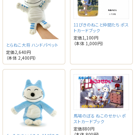
11ぴきのねこと仲間たち ポス
トカードブック
定価
1,100
円
（本体
1,000
円）
とらねこ大将 ハンドパペット
定価
2,640
円
（本体
2,400
円）
馬場のぼる ねこのせかい ポ
ストカードブック
定価
880
円
（本体
800
円）