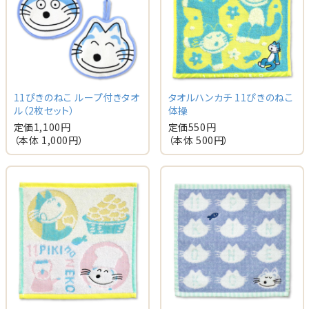
11ぴきのねこ ループ付きタオ
タオルハンカチ 11ぴきのねこ
ル（2枚セット）
体操
定価
1,100
円
定価
550
円
（本体
1,000
円）
（本体
500
円）