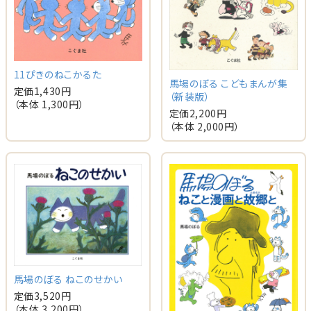
11ぴきのねこかるた
馬場のぼる こどもまんが集
定価
1,430
円
（新装版）
（本体
1,300
円）
定価
2,200
円
（本体
2,000
円）
馬場のぼる ねこのせかい
定価
3,520
円
（本体
3,200
円）