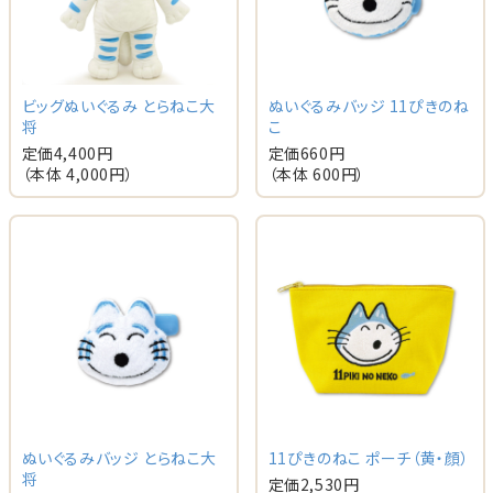
ビッグぬいぐるみ とらねこ大
ぬいぐるみバッジ 11ぴきのね
将
こ
定価
4,400
円
定価
660
円
（本体
4,000
円）
（本体
600
円）
ぬいぐるみバッジ とらねこ大
11ぴきのねこ ポーチ（黄・顔）
将
定価
2,530
円