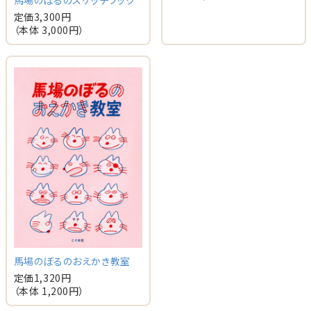
定価
3,300
円
（本体
3,000
円）
馬場のぼるのおえかき教室
定価
1,320
円
（本体
1,200
円）