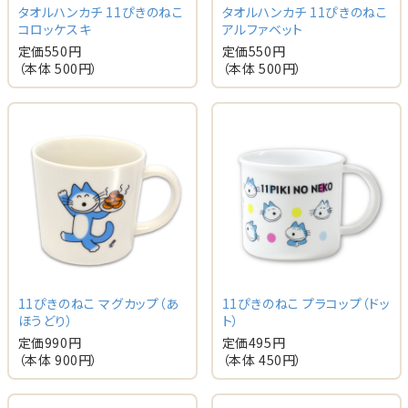
タオルハンカチ 11ぴきのねこ
タオルハンカチ 11ぴきのねこ
コロッケスキ
アルファベット
定価
550
円
定価
550
円
（本体
500
円）
（本体
500
円）
11ぴきのねこ マグカップ（あ
11ぴきのねこ プラコップ（ドッ
ほうどり）
ト）
定価
990
円
定価
495
円
（本体
900
円）
（本体
450
円）