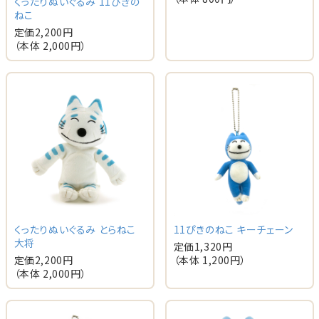
くったりぬいぐるみ 11ぴきの
ねこ
定価
2,200
円
（本体
2,000
円）
くったりぬいぐるみ とらねこ
11ぴきのねこ キーチェーン
大将
定価
1,320
円
定価
2,200
円
（本体
1,200
円）
（本体
2,000
円）