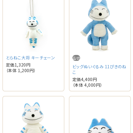
とらねこ大将 キーチェーン
品切
定価
1,320
円
ビッグぬいぐるみ 11ぴきのね
（本体
1,200
円）
こ
定価
4,400
円
（本体
4,000
円）