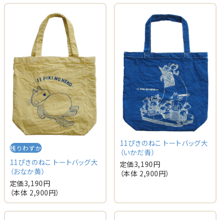
11ぴきのねこ トートバッグ大
残りわずか
（いかだ青）
11ぴきのねこ トートバッグ大
定価
3,190
円
（おなか黄）
（本体
2,900
円）
定価
3,190
円
（本体
2,900
円）