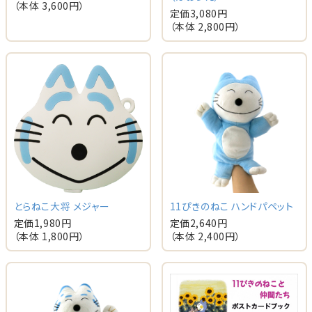
（本体
3,600
円）
定価
3,080
円
（本体
2,800
円）
とらねこ大将 メジャー
11ぴきのねこ ハンドパペット
定価
1,980
円
定価
2,640
円
（本体
1,800
円）
（本体
2,400
円）