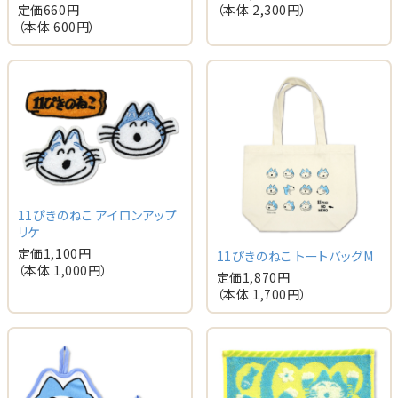
定価
660
円
（本体
2,300
円）
（本体
600
円）
11ぴきのねこ アイロンアップ
リケ
定価
1,100
円
11ぴきのねこ トートバッグM
（本体
1,000
円）
定価
1,870
円
（本体
1,700
円）