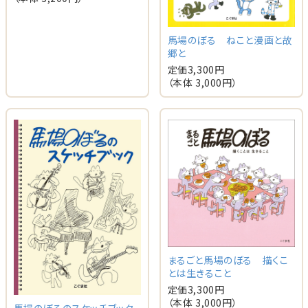
馬場のぼる ねこと漫画と故
郷と
定価
3,300
円
（本体
3,000
円）
まるごと馬場のぼる 描くこ
とは生きること
定価
3,300
円
（本体
3,000
円）
馬場のぼるのスケッチブック