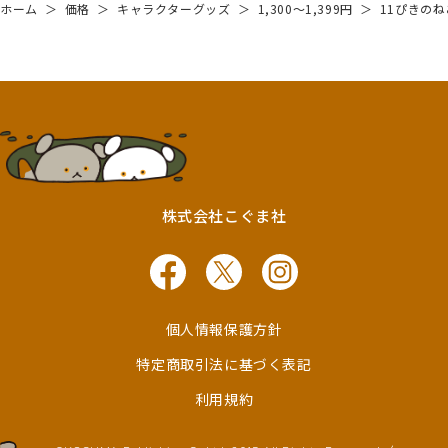
ホーム
＞
価格
＞
キャラクターグッズ
＞
1,300～1,399円
＞
11ぴきのね
株式会社こぐま社
個人情報保護方針
特定商取引法に基づく表記
利用規約