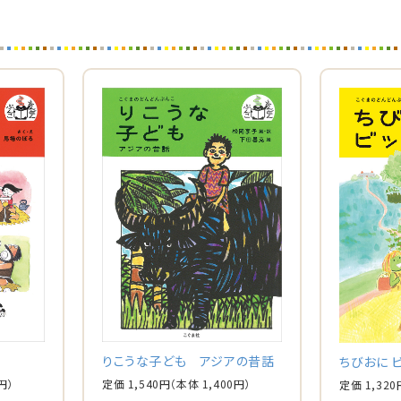
りこうな子ども アジアの昔話
ちびおに 
円）
定価 1,540円
（本体 1,400円）
定価 1,320