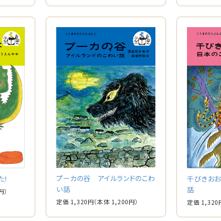
プーカの谷 アイルランドのこわ
た！
千びきお
い話
話
円）
定価 1,320円
（本体 1,200円）
定価 1,320