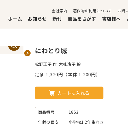
会社案内
著作物の利用について
お問
ホーム
お知らせ
新刊
商品をさがす
書店様へ
にわとり城
松野正子 作 大社玲子 絵
定価
1,320
円（本体 1,200円）
カートに入れる
商品番号
1853
年齢の目安
小学校1 2年生向き