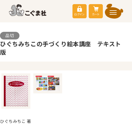
ログイン
カート
品切
ひぐちみちこの手づくり絵本講座 テキスト
版
ひぐちみちこ 著