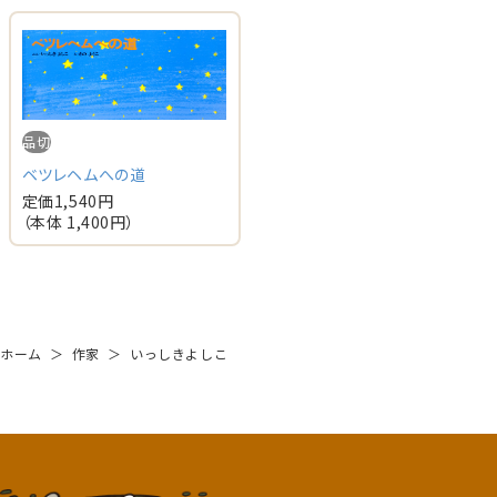
品切
ベツレヘムへの道
定価
1,540
円
（本体
1,400
円）
ホーム
＞
作家
＞
いっしきよしこ