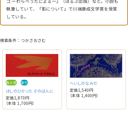
ゴ ーわらべうたによるー』（ほるぷ出版）など。小説も
執筆していて、『影について』で川端康成文学賞を受賞
している。
検索条件：つかさおさむ
再入荷
復刊
へいしのなみだ
定価
1,540
円
ほしのひかった そのばんに
（本体
1,400
円）
定価
1,870
円
（本体
1,700
円）