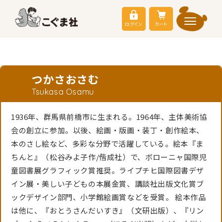
ログイン
カート
つかさおさむ
Tsukasa Osamu
1936年、群馬県前橋市に生まれる。1964年、主体美術協
会の創立に参加。以後、絵画・版画・装丁・創作絵本、
本のさし絵など、多彩な分野で活躍している。絵本『ま
ちんと』（松谷みよ子作/偕成社）で、ボローニャ国際児
童図書展グラフィック賞推奨。ライプチヒ国際図書デザ
イン展・美しい子どもの本展金賞、講談社出版文化賞ブ
ックデザイン部門、小学館絵画賞などを受賞。 絵本作品
は他に、『おとうさんだいすき』（文研出版）、『リン