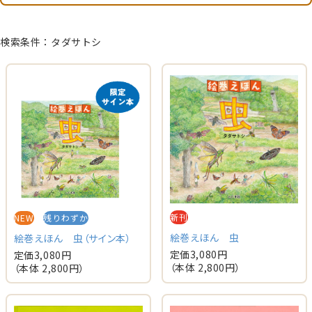
検索条件：タダサトシ
新刊
NEW
残りわずか
絵巻えほん 虫
絵巻えほん 虫（サイン本）
定価
3,080
円
定価
3,080
円
（本体
2,800
円）
（本体
2,800
円）