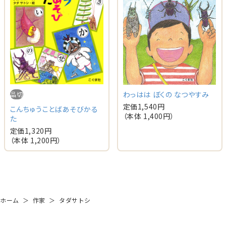
わっはは ぼくの なつやすみ
品切
定価
1,540
円
こんちゅうことばあそびかる
（本体
1,400
円）
た
定価
1,320
円
（本体
1,200
円）
ホーム
＞
作家
＞
タダサトシ