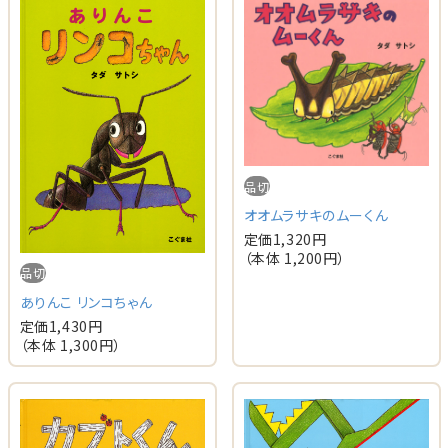
品切
オオムラサキのムーくん
定価
1,320
円
（本体
1,200
円）
品切
ありんこ リンコちゃん
定価
1,430
円
（本体
1,300
円）