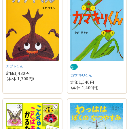
カブトくん
復刊
定価
1,430
円
カマキリくん
（本体
1,300
円）
定価
1,540
円
（本体
1,400
円）