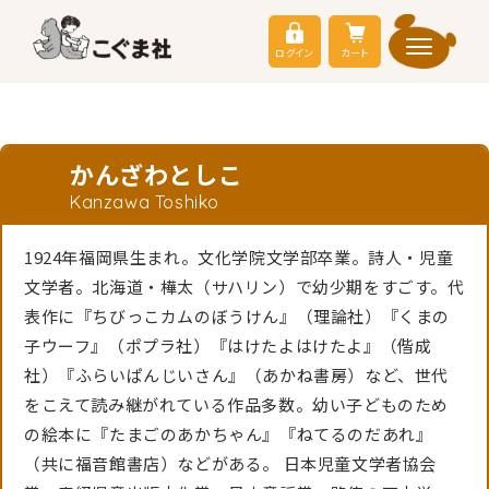
ログイン
カート
かんざわとしこ
Kanzawa Toshiko
1924年福岡県生まれ。文化学院文学部卒業。詩人・児童
文学者。北海道・樺太（サハリン）で幼少期をすごす。代
表作に『ちびっこカムのぼうけん』（理論社）『くまの
子ウーフ』（ポプラ社）『はけたよはけたよ』（偕成
社）『ふらいぱんじいさん』（あかね書房）など、世代
をこえて読み継がれている作品多数。幼い子どものため
の絵本に『たまごのあかちゃん』『ねてるのだあれ』
（共に福音館書店）などがある。 日本児童文学者協会