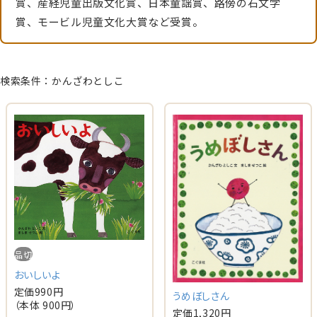
賞、産経児童出版文化賞、日本童謡賞、路傍の石文学
賞、モービル児童文化大賞など受賞。
検索条件：かんざわとしこ
品切
おいしいよ
定価
990
円
うめぼしさん
（本体
900
円）
定価
1,320
円