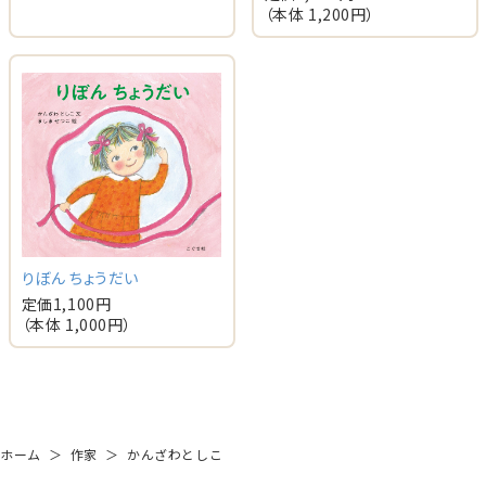
（本体
1,200
円）
りぼん ちょうだい
定価
1,100
円
（本体
1,000
円）
ホーム
＞
作家
＞
かんざわとしこ