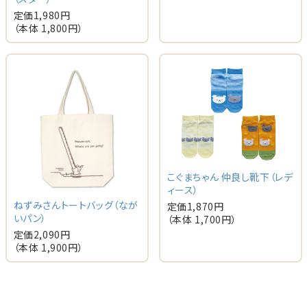
定価
1,980
円
（本体
1,800
円）
こぐまちゃん 仲良し靴下（レデ
ィース）
ねずみさんトートバッグ（なが
定価
1,870
円
いパン）
（本体
1,700
円）
定価
2,090
円
（本体
1,900
円）