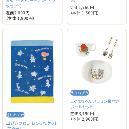
オルセット（ワードプレイ）（３
ズ）
枚セット）
定価
1,760
円
定価
2,090
円
（本体
1,600
円）
（本体
1,900
円）
残りわずか
こぐまちゃん メラミン耳付き
ボールセット
定価
3,190
円
残りわずか
（本体
2,900
円）
11ぴきのねこ おひるねケット
（スター）