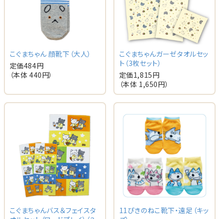
こぐまちゃん 顔靴下（大人）
こぐまちゃんガーゼタオルセッ
ト（3枚セット）
定価
484
円
（本体
440
円）
定価
1,815
円
（本体
1,650
円）
こぐまちゃんバス＆フェイスタ
11ぴきのねこ靴下・遠足（キッ