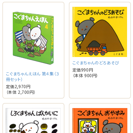
こぐまちゃんのどろあそび
定価
990
円
こぐまちゃんえほん 第４集（３
（本体
900
円）
冊セット）
定価
2,970
円
（本体
2,700
円）