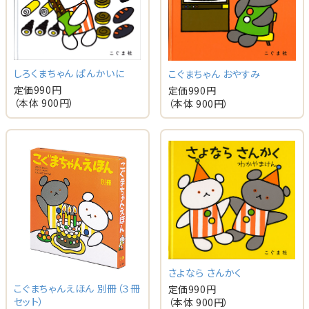
しろくまちゃん ぱんかいに
こぐまちゃん おやすみ
定価
990
円
定価
990
円
（本体
900
円）
（本体
900
円）
さよなら さんかく
こぐまちゃんえほん 別冊（３冊
定価
990
円
セット）
（本体
900
円）