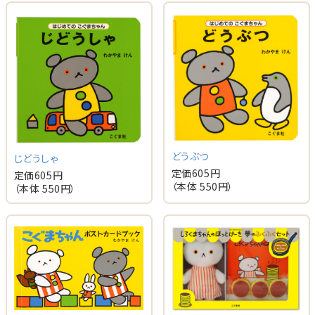
どうぶつ
じどうしゃ
定価
605
円
定価
605
円
（本体
550
円）
（本体
550
円）