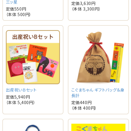
三ッ星
定価
3,630
円
定価
550
円
（本体
3,300
円）
（本体
500
円）
出産祝いＢセット
こぐまちゃん ギフトバッグ＆身
長計
定価
5,940
円
（本体
5,400
円）
定価
440
円
（本体
400
円）