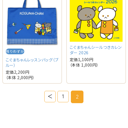
こぐまちゃんシールつきカレン
残りわずか
ダー 2026
定価
1,100
円
こぐまちゃんレッスンバッグ（ブ
（本体
1,000
円）
ルー）
定価
2,200
円
（本体
2,000
円）
＜
1
2