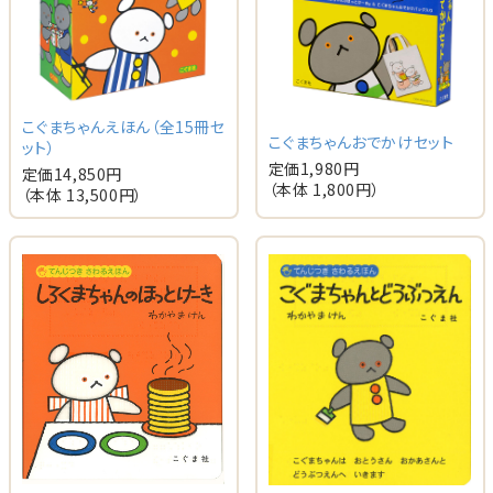
こぐまちゃんえほん（全15冊セ
こぐまちゃんおでかけセット
ット）
定価
1,980
円
定価
14,850
円
（本体
1,800
円）
（本体
13,500
円）