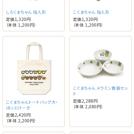
しろくまちゃん 指人形
こぐまちゃん 指人形
定価
1,320
円
定価
1,320
円
（本体
1,200
円）
（本体
1,200
円）
こぐまちゃん メラミン食器セッ
ト
定価
2,288
円
こぐまちゃんトートバッグ大・
（本体
2,080
円）
ほっとけーき
定価
2,420
円
（本体
2,200
円）