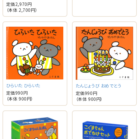
定価
2,970
円
（本体
2,700
円）
ひらいた ひらいた
たんじょうび おめでとう
定価
990
円
定価
990
円
（本体
900
円）
（本体
900
円）