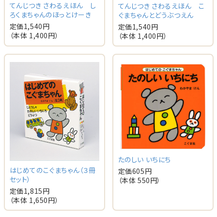
てんじつき さわるえほん し
てんじつき さわるえほん こ
ろくまちゃんのほっとけーき
ぐまちゃんとどうぶつえん
定価
1,540
円
定価
1,540
円
（本体
1,400
円）
（本体
1,400
円）
たのしい いちにち
はじめてのこぐまちゃん（３冊
定価
605
円
セット）
（本体
550
円）
定価
1,815
円
（本体
1,650
円）