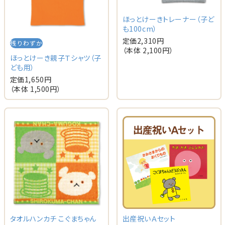
ほっとけーきトレーナー（子ど
も100cm）
定価
2,310
円
残りわずか
（本体
2,100
円）
ほっとけーき親子Ｔシャツ（子
ども用）
定価
1,650
円
（本体
1,500
円）
タオルハンカチ こぐまちゃん
出産祝いＡセット