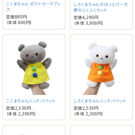
こぐまちゃん ポストカードブッ
しろくまちゃんのほっとけーき
ク
夢のふくふくセット
定価
880
円
定価
4,290
円
（本体
800
円）
（本体
3,900
円）
こぐまちゃんハンドパペット
しろくまちゃんハンドパペット
定価
2,530
円
定価
2,530
円
（本体
2,300
円）
（本体
2,300
円）