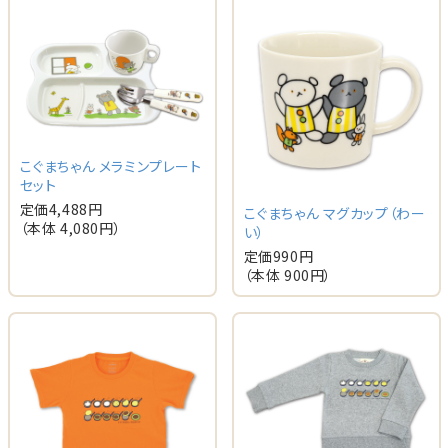
こぐまちゃん メラミンプレート
セット
定価
4,488
円
こぐまちゃん マグカップ（わー
（本体
4,080
円）
い）
定価
990
円
（本体
900
円）