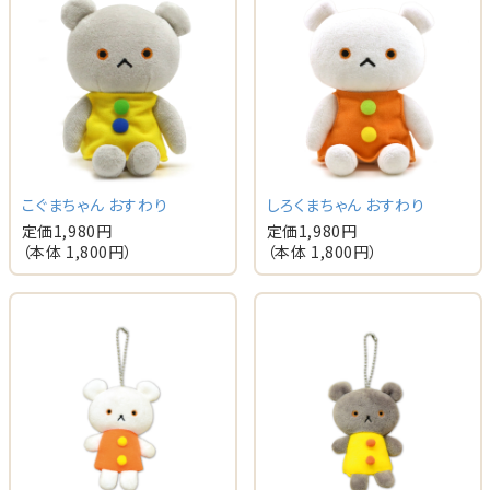
こぐまちゃん おすわり
しろくまちゃん おすわり
定価
1,980
円
定価
1,980
円
（本体
1,800
円）
（本体
1,800
円）