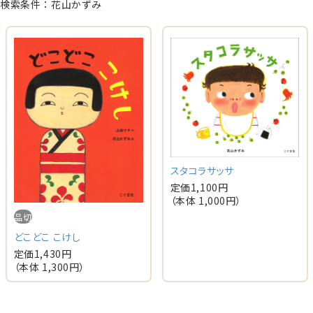
検索条件：花山かずみ
スタコラサッサ
定価
1,100
円
（本体
1,000
円）
品切
どこどこ こけし
定価
1,430
円
（本体
1,300
円）