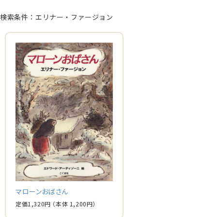
検索条件：エリナー・ファージョン
マローンおばさん
定価
1,320
円
（本体
1,200
円）