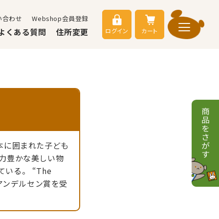
い合わせ
Webshop会員登録
よくある質問
住所変更
ログイン
カート
本に囲まれた子ども
像力豊かな美しい物
る。 “The
際アンデルセン賞を受