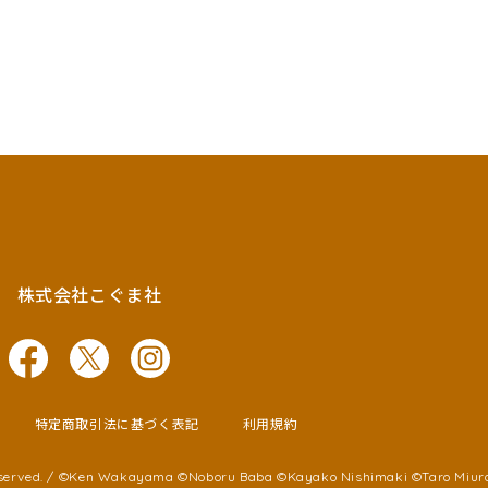
株式会社こぐま社
特定商取引法に基づく表記
利用規約
served. /
©Ken Wakayama ©Noboru Baba
©Kayako Nishimaki ©Taro Miur